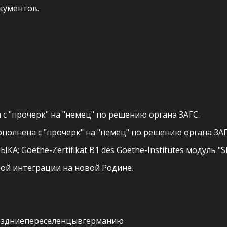
окументов.
 "прочерк" на "немец" по решению органа ЗАГС.
олнена с "прочерк" на "немец" по решению органа ЗА
Goethe-Zertifikat B1 des Goethe-Institutes модуль 
ой интеграции на новой Родине.

поздниепереселенцывгерманию