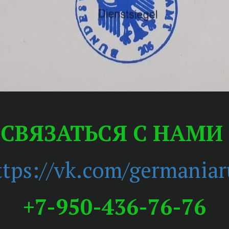
СВЯЗАТЬСЯ С НАМИ
ttps://vk.com/germania
+7-950-436-76-76