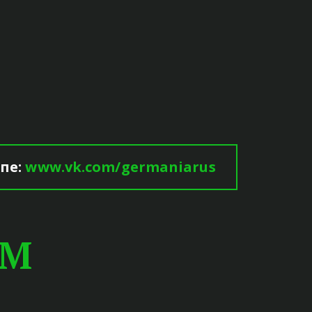
е: 
www.vk.com/germaniarus
ЕМ
РАМ И