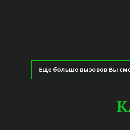
Еще больше вызовов Вы смо
К
СКИД