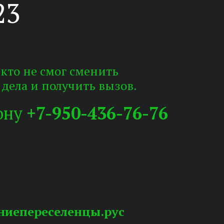
23
 кто не смог сменить
 дела и получить вызов.
фону
+7-950-436-76-76
дниепереселенцы.рус