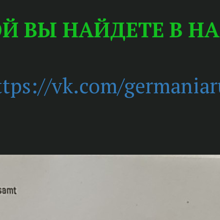
Й ВЫ НАЙДЕТЕ В НА
ttps://vk.com/germaniar