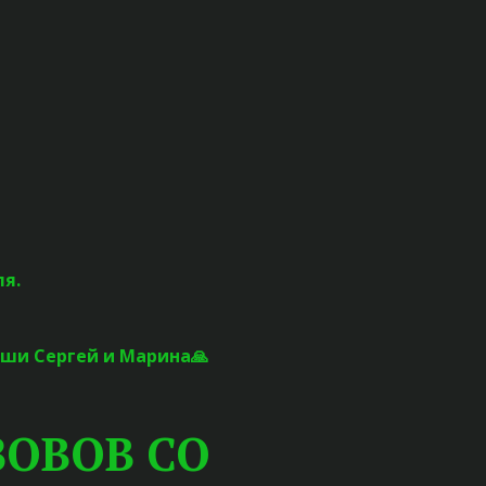
ля.
аши Сергей и Марина🙏
ОВОВ СО