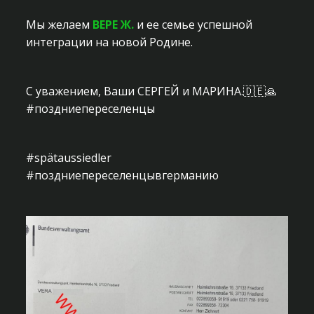
Мы желаем
ВЕРЕ Ж.
и ее семье успешной
интеграции на новой Родине.
С уважением, Ваши СЕРГЕЙ и МАРИНА.🇩🇪🙏
#поздниепереселенцы
#spätaussiedler
#поздниепереселенцывгерманию